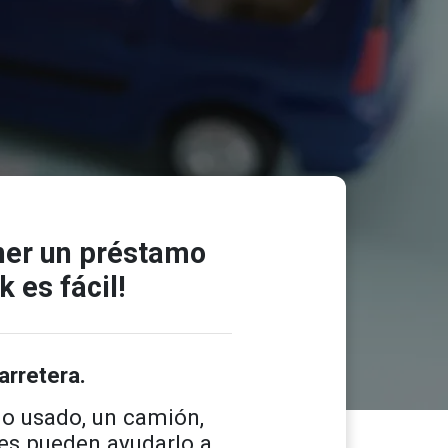
ener un préstamo
 es fácil!
arretera.
 o usado, un camión,
les pueden ayudarlo a