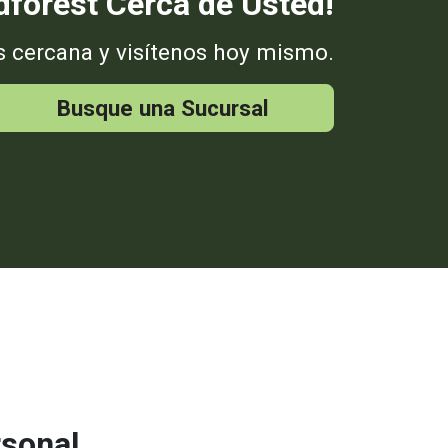
forest Cerca de Usted!
s cercana y visítenos hoy mismo.
Busque una Sucursal
rsonal